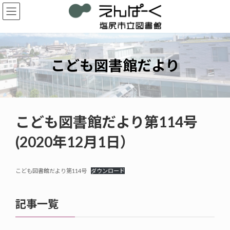
コ
ナ
ン
ビ
テ
ゲ
ン
ー
ツ
シ
へ
ョ
こども図書館だより
ス
ン
キ
に
ッ
移
プ
動
こども図書館だより第114号
(2020年12月1日）
こども図書館だより第114号
ダウンロード
記事一覧