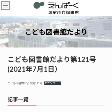
コ
ナ
ン
ビ
テ
ゲ
ン
ー
ツ
シ
へ
ョ
こども図書館だより
ス
ン
キ
に
ッ
移
プ
動
こども図書館だより第121号
(2021年7月1日）
こども図書館だより第121号
ダウンロード
記事一覧