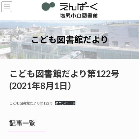
コ
ナ
ン
ビ
テ
ゲ
ン
ー
ツ
シ
へ
ョ
こども図書館だより
ス
ン
キ
に
ッ
移
プ
動
こども図書館だより第122号
(2021年8月1日）
こども図書館だより第122号
ダウンロード
記事一覧