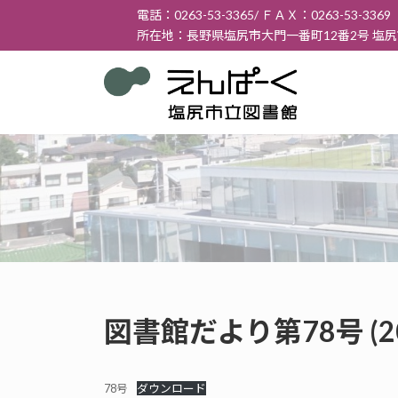
コ
ナ
電話：0263-53-3365/ ＦＡＸ：0263-53-3369
ン
ビ
所在地：長野県塩尻市大門一番町12番2号 塩
テ
ゲ
ン
ー
ツ
シ
へ
ョ
ス
ン
キ
に
ッ
移
プ
動
図書館だより第78号 (2
78号
ダウンロード