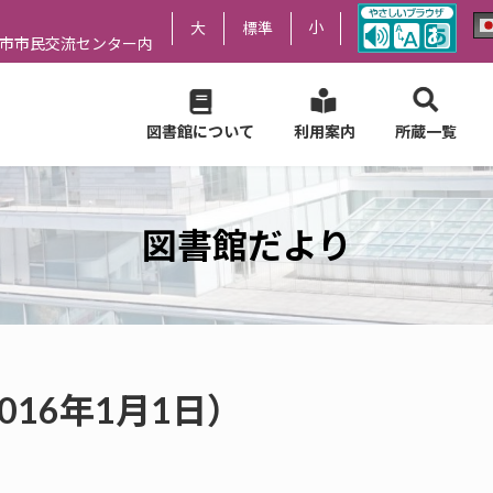
小
大
標準
尻市市民交流センター内
図書館について
利用案内
所蔵一覧
図書館だより
016年1月1日）