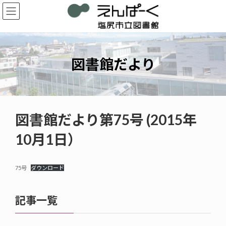
コ
ナ
ン
ビ
テ
ゲ
ン
ー
ツ
シ
へ
ョ
図書館だより
ス
ン
キ
に
ッ
移
プ
動
図書館だより第75号 (2015年
10月1日）
75号
ダウンロード
記事一覧