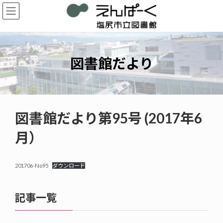
コ
ナ
ン
ビ
テ
ゲ
ン
ー
ツ
シ
へ
ョ
図書館だより
ス
ン
キ
に
ッ
移
プ
動
図書館だより第95号 (2017年6
月）
201706-No95
ダウンロード
記事一覧