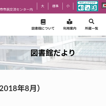
小
大
標準
尻市市民交流センター内
図書館について
利用案内
所蔵一覧
図書館だより
2018年8月）