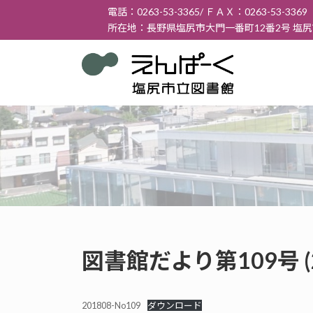
コ
ナ
電話：0263-53-3365/ ＦＡＸ：0263-53-3369
ン
ビ
所在地：長野県塩尻市大門一番町12番2号 塩
テ
ゲ
ン
ー
ツ
シ
へ
ョ
ス
ン
キ
に
ッ
移
プ
動
図書館だより第109号 (
201808-No109
ダウンロード