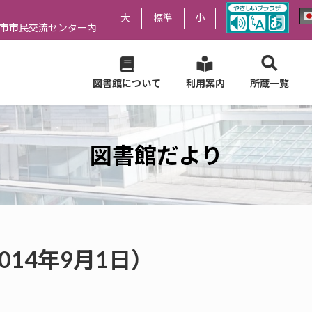
小
大
標準
尻市市民交流センター内
図書館について
利用案内
所蔵一覧
図書館だより
014年9月1日）