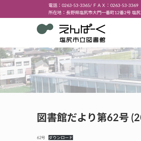
コ
ナ
電話：0263-53-3365/ ＦＡＸ：0263-53-3369
ン
ビ
所在地：長野県塩尻市大門一番町12番2号 塩
テ
ゲ
ン
ー
ツ
シ
へ
ョ
ス
ン
キ
に
ッ
移
プ
動
図書館だより第62号 (2
62号
ダウンロード