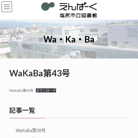
コ
ナ
ン
ビ
テ
ゲ
ン
ー
ツ
シ
へ
ョ
Wa・Ka・Ba
ス
ン
キ
に
ッ
移
プ
動
WaKaBa第43号
WaKaBa第43号
ダウンロード
記事一覧
WaKaBa第58号