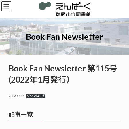
コ
ナ
ン
ビ
テ
ゲ
ン
ー
ツ
シ
へ
ョ
Book Fan Newsletter
ス
ン
キ
に
ッ
移
プ
動
Book Fan Newsletter 第115号
(2022年1月発行）
202201115
ダウンロード
記事一覧