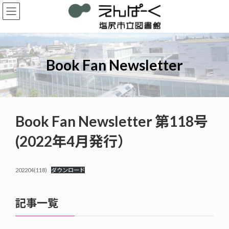
コ
ナ
ン
ビ
テ
ゲ
ン
ー
ツ
シ
へ
ョ
Book Fan Newsletter
ス
ン
キ
に
ッ
移
プ
動
Book Fan Newsletter 第118号
(2022年4月発行）
202204(118)
ダウンロード
記事一覧