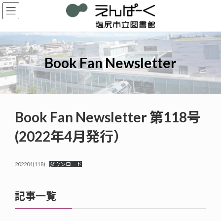
コ
ナ
ン
ビ
テ
ゲ
ン
ー
ツ
シ
へ
ョ
Book Fan Newsletter
ス
ン
キ
に
ッ
移
プ
動
Book Fan Newsletter 第118号
(2022年4月発行）
202204(118)
ダウンロード
記事一覧