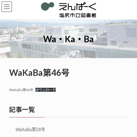
コ
ナ
ン
ビ
テ
ゲ
ン
ー
ツ
シ
へ
ョ
Wa・Ka・Ba
ス
ン
キ
に
ッ
移
プ
動
WaKaBa第46号
WaKaBa第46号
ダウンロード
記事一覧
WaKaBa第58号