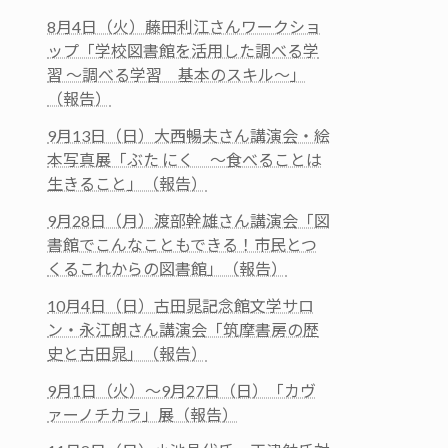
8月4日（火）藤田利江さんワークショ
ップ「学校図書館を活用した調べる学
習 ～調べる学習 基本のスキル～」
（報告）
9月13日（日）大西暢夫さん講演会・絵
本写真展「ぶた にく ～食べることは
生きること」（報告）
9月28日（月）渡部幹雄さん講演会「図
書館でこんなこともできる！市民とつ
くるこれからの図書館」（報告）
10月4日（日）古田晁記念館文学サロ
ン・永江朗さん講演会「筑摩書房の歴
史と古田晁」（報告）
9月1日（火）～9月27日（日）「カヴ
ァーノチカラ」展（報告）