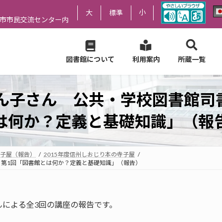
小
大
標準
尻市市民交流センター内
図書館について
利用案内
所蔵一覧
かん子さん 公共・学校図書館司
は何か？定義と基礎知識」（報
子屋（報告）
2015年度信州しおじり本の寺子屋
 第1回「図書館とは何か？定義と基礎知識」（報告）
による全3回の講座の報告です。