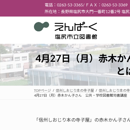
コ
ナ
電話：0263-53-3365/ ＦＡＸ：0263-53-3369
ン
ビ
所在地：長野県塩尻市大門一番町12番2号 塩
テ
ゲ
ン
ー
ツ
シ
へ
ョ
ス
ン
キ
に
4月27日（月）赤木
ッ
移
プ
動
と
TOPページ
信州しおじり本の寺子屋
信州しおじり本の寺
4月27日（月）赤木かん子さん 公共・学校図書館司書講座
「信州しおじり本の寺子屋」の赤木かん子さん