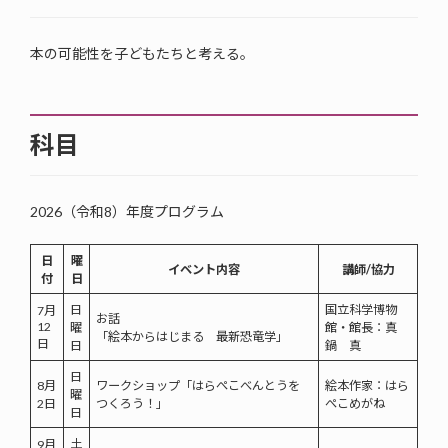
本の可能性を子どもたちと考える。
科目
2026（令和8）年度プログラム
日
曜
イベント内容
講師/協力
付
日
日
国立科学博物
7月
お話
12
曜
館・館長：真
「絵本からはじまる 最新恐竜学」
日
日
鍋 真
日
8月
ワークショップ「はらぺこべんとうを
絵本作家：はら
曜
2日
つくろう！」
ぺこめがね
日
土
9月