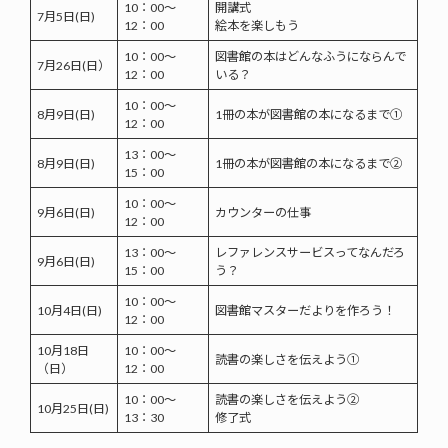
10：00～
開講式
7月5日(日)
12：00
絵本を楽しもう
10：00～
図書館の本はどんなふうにならんで
7月26日(日）
12：00
いる？
10：00～
8月9日(日)
1冊の本が図書館の本になるまで①
12：00
13：00～
8月9日(日)
1冊の本が図書館の本になるまで②
15：00
10：00～
9月6日(日)
カウンターの仕事
12：00
13：00～
レファレンスサービスってなんだろ
9月6日(日)
15：00
う？
10：00～
10月4日(日)
図書館マスターだよりを作ろう！
12：00
10月18日
10：00～
読書の楽しさを伝えよう①
（日）
12：00
10：00～
読書の楽しさを伝えよう②
10月25日(日)
13：30
修了式