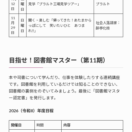
12
曜
見学「プラルト工場見学ツアー」
プラルト
日
日
11
日
聞く・楽しむ「帰ってきた！あたまから
月
社会人落語家：
曜
っぽにして 笑いたいひと あつま
29
酔亭化枝
日
れ‼」
日
目指せ！図書館マスター（第11期）
本や司書について学んだり、仕事を体験したりする連続講座
です。図書館を利用しているだけでは知ることのできない、
図書館の裏側をのぞいてみましょう。最後に「図書館マスタ
ー認定書」を発行します。
2026（令和8）年度日程
開催日
時間
内容