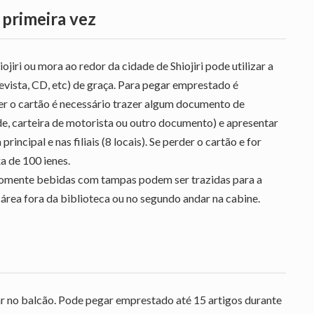
 primeira vez
jiri ou mora ao redor da cidade de Shiojiri pode utilizar a
revista, CD, etc) de graça. Para pegar emprestado é
zer o cartão é necessário trazer algum documento de
de, carteira de motorista ou outro documento) e apresentar
incipal e nas filiais (8 locais). Se perder o cartão e for
a de 100 ienes.
 Somente bebidas com tampas podem ser trazidas para a
área fora da biblioteca ou no segundo andar na cabine.
ar no balcão. Pode pegar emprestado até 15 artigos durante