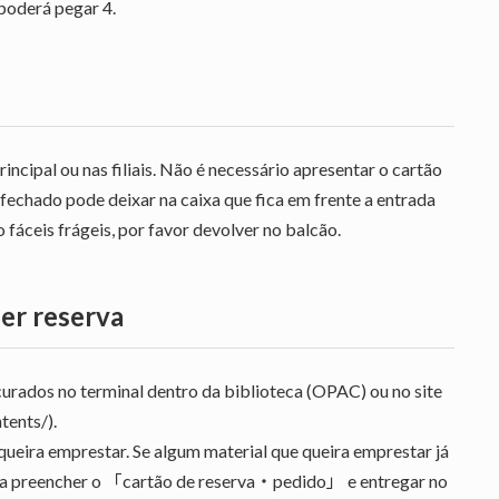
 poderá pegar 4.
incipal ou nas filiais. Não é necessário apresentar o cartão
 fechado pode deixar na caixa que fica em frente a entrada
fáceis frágeis, por favor devolver no balcão.
zer reserva
urados no terminal dentro da biblioteca (OPAC) ou no site
tents/).
 queira emprestar. Se algum material que queira emprestar já
teca preencher o 「cartão de reserva・pedido」 e entregar no