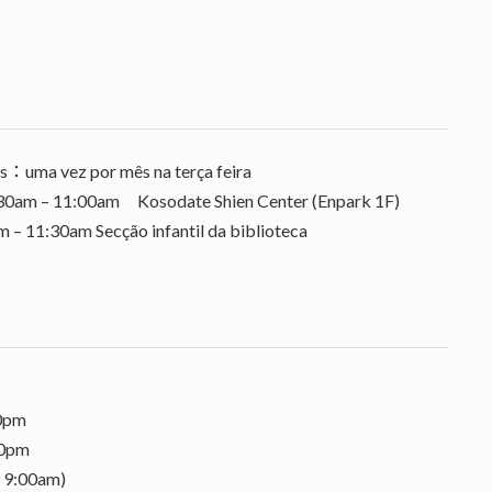
os：uma vez por mês na terça feira
te Shien Center (Enpark 1F)
– 11:30am Secção infantil da biblioteca
pm
0pm
 9:00am)