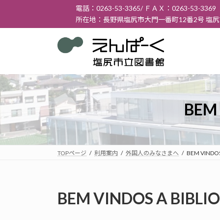
コ
ナ
電話：0263-53-3365/ ＦＡＸ：0263-53-3369
ン
ビ
所在地：長野県塩尻市大門一番町12番2号 塩
テ
ゲ
ン
ー
ツ
シ
へ
ョ
ス
ン
キ
に
ッ
移
BEM 
プ
動
TOPページ
利用案内
外国人のみなさまへ
BEM VINDOS 
BEM VINDOS A BIBLIO