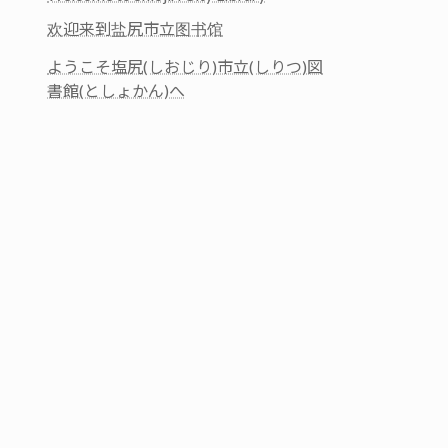
欢迎来到盐尻市立图书馆
ようこそ塩尻(しおじり)市立(しりつ)図
書館(としょかん)へ