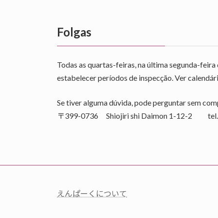
Folgas
Todas as quartas-feiras, na última segunda-feir
estabelecer períodos de inspecção. Ver calendár
Se tiver alguma dúvida, pode perguntar sem com
〒399-0736 Shiojiri shi Daimon 1-12-2 te
えんぱーくについて