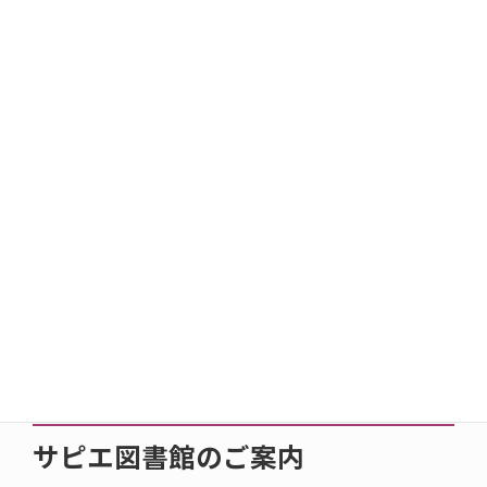
事前に対面朗読室を予約するか、パソコンかデイジー再生機
でヘッドフォンを使用して聞くことができます。
利用時間は2時間です。次に予約がなければ延長できます。使
い方は、職員がご案内します。
マルチメディアデイジーについてはご相談ください。
対面朗読サービスについて
本館（えんぱーく）では、読みたい本や雑誌を、音訳者が代
読する対面朗読サービスを実施しています。これにより、活
字による読書が難しい人でも読書を楽しむことができます。
詳しくは
対面朗読についてのページ
をご覧ください。
サピエ図書館のご案内