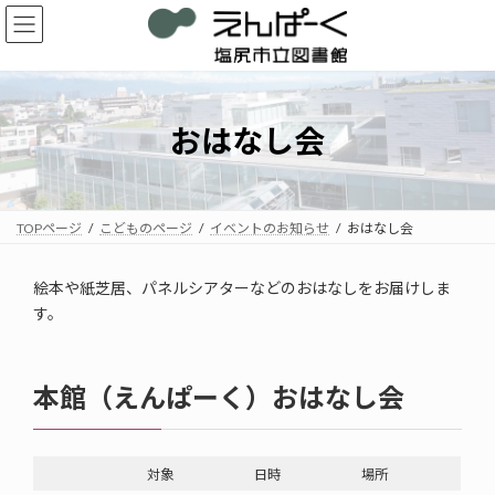
コ
ナ
ン
ビ
テ
ゲ
ン
ー
ツ
シ
へ
ョ
おはなし会
ス
ン
キ
に
ッ
移
プ
動
TOPページ
こどものページ
イベントのお知らせ
おはなし会
絵本や紙芝居、パネルシアターなどのおはなしをお届けしま
す。
本館（えんぱーく）おはなし会
対象
日時
場所