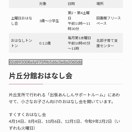
対象
日時
場所
第2・第4土曜
土曜日おはな
日
図書館フリース
3歳～小学生
し会
午前11時～11
ペース
時30分
毎月第1水曜日
おはなしトン
北部子育て支
0.1.2歳
午前10時45分
トン
援センター
～11時
02d893008efa973f9b5d6c0e8a2060db
片丘分館おはなし会
片丘支所で行われる「出張あんしんサポートルーム」にあわ
せて、小さなお子さん向けのおはなし会を開いています。
すくすくおはなし会
4月14日、8月4日、10月6日、12月1日、令和9年2月2日（い
ずれも火曜日）