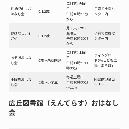
毎月第2火曜
乳幼児向けお
日
子育て支援セ
0.1.2歳
はなし会
午前10時15分
ンター内
から
月・火・木・
おはなしアイ
金曜日
子育て支援セ
0.1.2歳
アイ
午前10時30分
ンター内
から
毎月第2木曜
ウィングロー
あそぼおはな
日
0歳～未就園児
ド3階こども広
し会
午前11時～11
場「あそぼ」
時30分
毎週土曜日
土曜日おはな
図書館児童コ
3歳～小学生
午前10時30分
し会
ーナー
～11時
広丘図書館（えんてらす）おはなし
会