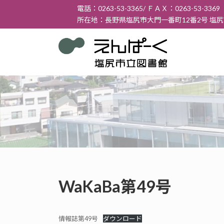
コ
ナ
電話：0263-53-3365/ ＦＡＸ：0263-53-3369
ン
ビ
所在地：長野県塩尻市大門一番町12番2号 塩
テ
ゲ
ン
ー
ツ
シ
へ
ョ
ス
ン
キ
に
ッ
移
プ
動
WaKaBa第49号
情報誌第49号
ダウンロード