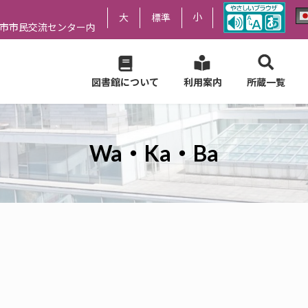
小
大
標準
尻市市民交流センター内
図書館について
利用案内
所蔵一覧
Wa・Ka・Ba