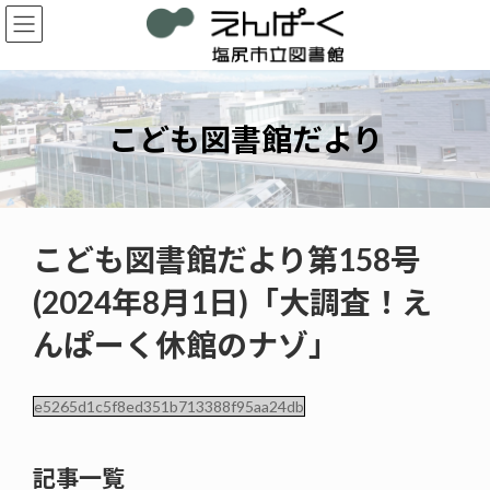
コ
ナ
ン
ビ
テ
ゲ
ン
ー
ツ
シ
へ
ョ
こども図書館だより
ス
ン
キ
に
ッ
移
プ
動
こども図書館だより第158号
(2024年8月1日)「大調査！え
んぱーく休館のナゾ」
e5265d1c5f8ed351b713388f95aa24db
記事一覧