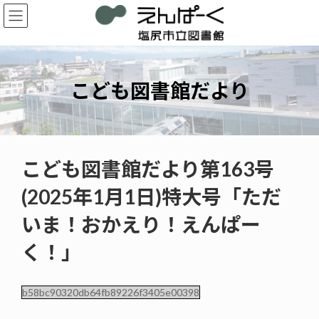
コ
ナ
ン
ビ
テ
ゲ
ン
ー
ツ
シ
へ
ョ
こども図書館だより
ス
ン
キ
に
ッ
移
プ
動
こども図書館だより第163号
(2025年1月1日)特大号「ただ
いま！おかえり！えんぱー
く！」
b58bc90320db64fb89226f3405e00398