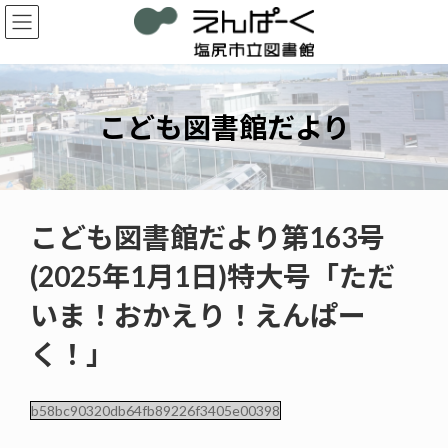
コ
ナ
ン
ビ
テ
ゲ
ン
ー
ツ
シ
へ
ョ
こども図書館だより
ス
ン
キ
に
ッ
移
プ
動
こども図書館だより第163号
(2025年1月1日)特大号「ただ
いま！おかえり！えんぱー
く！」
b58bc90320db64fb89226f3405e00398