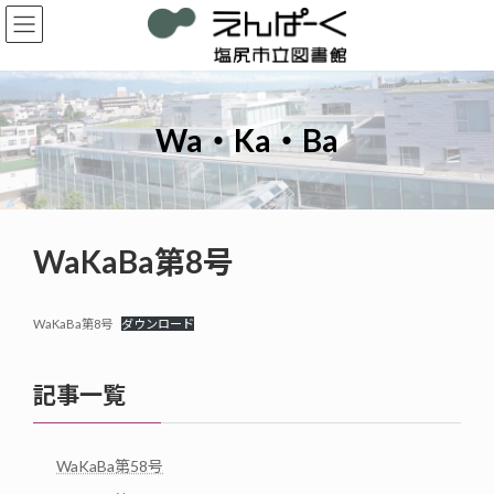
コ
ナ
ン
ビ
テ
ゲ
ン
ー
ツ
シ
へ
ョ
Wa・Ka・Ba
ス
ン
キ
に
ッ
移
プ
動
WaKaBa第8号
WaKaBa第8号
ダウンロード
記事一覧
WaKaBa第58号