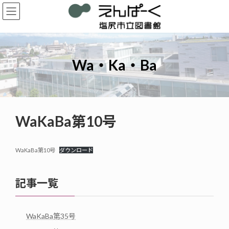
コ
ナ
ン
ビ
テ
ゲ
ン
ー
ツ
シ
へ
ョ
Wa・Ka・Ba
ス
ン
キ
に
ッ
移
プ
動
WaKaBa第10号
WaKaBa第10号
ダウンロード
記事一覧
WaKaBa第35号