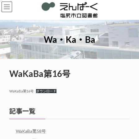
コ
ナ
ン
ビ
テ
ゲ
ン
ー
ツ
シ
へ
ョ
Wa・Ka・Ba
ス
ン
キ
に
ッ
移
プ
動
WaKaBa第16号
WaKaBa第16号
ダウンロード
記事一覧
WaKaBa第58号