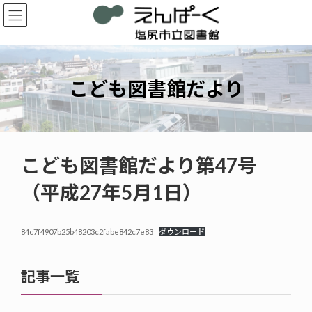
コ
ナ
ン
ビ
テ
ゲ
ン
ー
ツ
シ
へ
ョ
こども図書館だより
ス
ン
キ
に
ッ
移
プ
動
こども図書館だより第47号
（平成27年5月1日）
84c7f4907b25b48203c2fabe842c7e83
ダウンロード
記事一覧