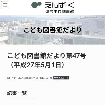
コ
ナ
ン
ビ
テ
ゲ
ン
ー
ツ
シ
へ
ョ
こども図書館だより
ス
ン
キ
に
ッ
移
プ
動
こども図書館だより第47号
（平成27年5月1日）
84c7f4907b25b48203c2fabe842c7e83
ダウンロード
記事一覧