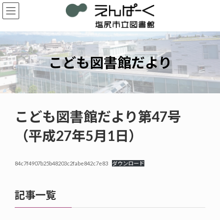
コ
ナ
ン
ビ
テ
ゲ
ン
ー
ツ
シ
へ
ョ
こども図書館だより
ス
ン
キ
に
ッ
移
プ
動
こども図書館だより第47号
（平成27年5月1日）
84c7f4907b25b48203c2fabe842c7e83
ダウンロード
記事一覧