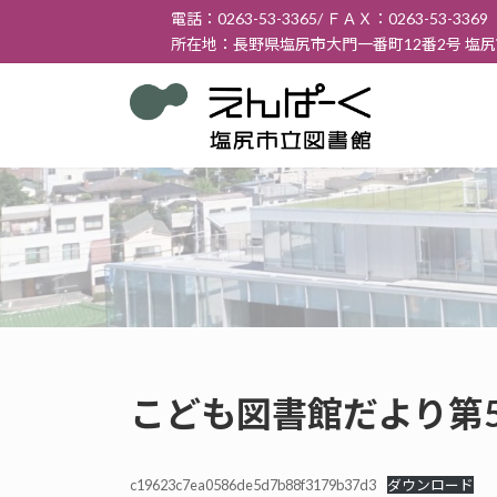
コ
ナ
電話：0263-53-3365/ ＦＡＸ：0263-53-3369
ン
ビ
所在地：長野県塩尻市大門一番町12番2号 塩
テ
ゲ
ン
ー
ツ
シ
へ
ョ
ス
ン
キ
に
ッ
移
プ
動
こども図書館だより第5
c19623c7ea0586de5d7b88f3179b37d3
ダウンロード