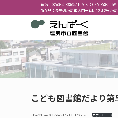
コ
ナ
電話：0263-53-3365/ ＦＡＸ：0263-53-3369
ン
ビ
所在地：長野県塩尻市大門一番町12番2号 塩
テ
ゲ
ン
ー
ツ
シ
へ
ョ
ス
ン
キ
に
ッ
移
プ
動
こども図書館だより第5
c19623c7ea0586de5d7b88f3179b37d3
ダウンロード