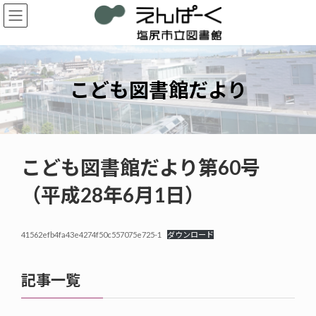
コ
ナ
ン
ビ
テ
ゲ
ン
ー
ツ
シ
へ
ョ
こども図書館だより
ス
ン
キ
に
ッ
移
プ
動
こども図書館だより第60号
（平成28年6月1日）
41562efb4fa43e4274f50c557075e725-1
ダウンロード
記事一覧