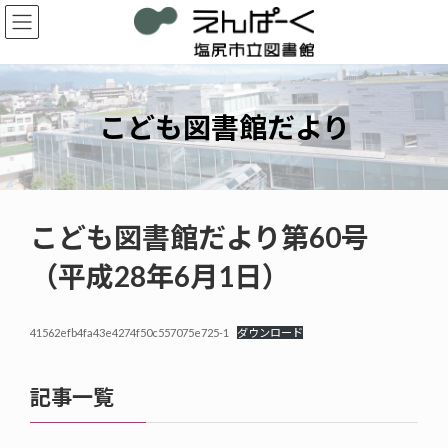
コ
ナ
ン
ビ
テ
ゲ
ン
ー
ツ
シ
へ
ョ
こども図書館だより
ス
ン
キ
に
ッ
移
プ
動
こども図書館だより第60号
（平成28年6月1日）
41562efb4fa43e4274f50c557075e725-1
ダウンロード
記事一覧