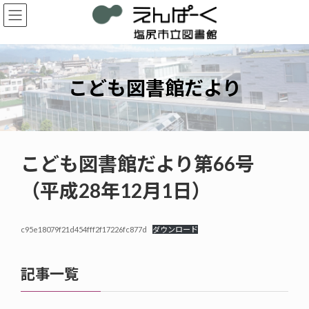
コ
ナ
ン
ビ
テ
ゲ
ン
ー
ツ
シ
へ
ョ
こども図書館だより
ス
ン
キ
に
ッ
移
プ
動
こども図書館だより第66号
（平成28年12月1日）
c95e18079f21d454fff2f17226fc877d
ダウンロード
記事一覧