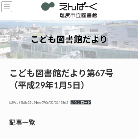
コ
ナ
ン
ビ
テ
ゲ
ン
ー
ツ
シ
へ
ョ
こども図書館だより
ス
ン
キ
に
ッ
移
プ
動
こども図書館だより第67号
（平成29年1月5日）
b29ca69b8c39c54ee0706f51f31498d2
ダウンロード
記事一覧