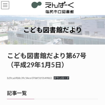
コ
ナ
ン
ビ
テ
ゲ
ン
ー
ツ
シ
へ
ョ
こども図書館だより
ス
ン
キ
に
ッ
移
プ
動
こども図書館だより第67号
（平成29年1月5日）
b29ca69b8c39c54ee0706f51f31498d2
ダウンロード
記事一覧