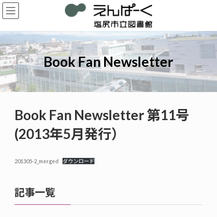
コ
ナ
ン
ビ
テ
ゲ
ン
ー
ツ
シ
へ
ョ
Book Fan Newsletter
ス
ン
キ
に
ッ
移
プ
動
Book Fan Newsletter 第11号
(2013年5月発行）
201305-2_merged
ダウンロード
記事一覧