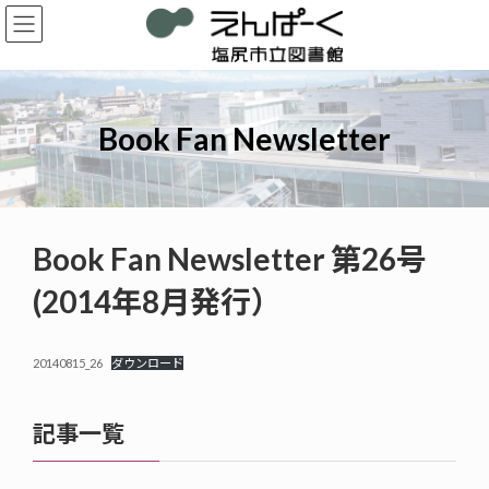
コ
ナ
ン
ビ
テ
ゲ
ン
ー
ツ
シ
へ
ョ
Book Fan Newsletter
ス
ン
キ
に
ッ
移
プ
動
Book Fan Newsletter 第26号
(2014年8月発行）
20140815_26
ダウンロード
記事一覧