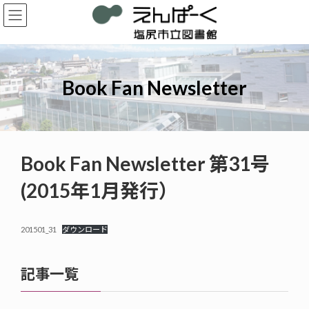
コ
ナ
ン
ビ
テ
ゲ
ン
ー
ツ
シ
へ
ョ
Book Fan Newsletter
ス
ン
キ
に
ッ
移
プ
動
Book Fan Newsletter 第31号
(2015年1月発行）
201501_31
ダウンロード
記事一覧