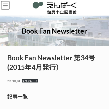
コ
ナ
ン
ビ
テ
ゲ
ン
ー
ツ
シ
へ
ョ
Book Fan Newsletter
ス
ン
キ
に
ッ
移
プ
動
Book Fan Newsletter 第34号
(2015年4月発行）
201504_34
ダウンロード
記事一覧