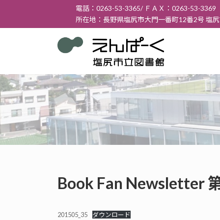
コ
ナ
電話：0263-53-3365/ ＦＡＸ：0263-53-3369
ン
ビ
所在地：長野県塩尻市大門一番町12番2号 塩
テ
ゲ
ン
ー
ツ
シ
へ
ョ
ス
ン
キ
に
ッ
移
プ
動
Book Fan Newslett
201505_35
ダウンロード