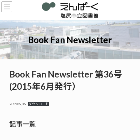
コ
ナ
ン
ビ
テ
ゲ
ン
ー
ツ
シ
へ
ョ
Book Fan Newsletter
ス
ン
キ
に
ッ
移
プ
動
Book Fan Newsletter 第36号
(2015年6月発行）
201506_36
ダウンロード
記事一覧