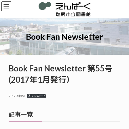
コ
ナ
ン
ビ
テ
ゲ
ン
ー
ツ
シ
へ
ョ
Book Fan Newsletter
ス
ン
キ
に
ッ
移
プ
動
Book Fan Newsletter 第55号
(2017年1月発行）
201701(55)
ダウンロード
記事一覧