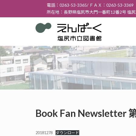
コ
ナ
電話：0263-53-3365/ ＦＡＸ：0263-53-3369
ン
ビ
所在地：長野県塩尻市大門一番町12番2号 塩
テ
ゲ
ン
ー
ツ
シ
へ
ョ
ス
ン
キ
に
ッ
移
プ
動
Book Fan Newslett
20181278
ダウンロード