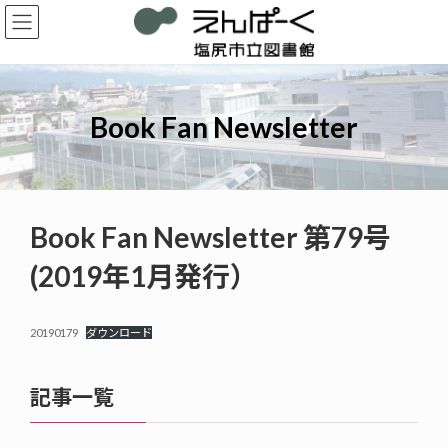
コ
ナ
ン
ビ
テ
ゲ
ン
ー
ツ
シ
へ
ョ
Book Fan Newsletter
ス
ン
キ
に
ッ
移
プ
動
Book Fan Newsletter 第79号
(2019年1月発行）
20190179
ダウンロード
記事一覧