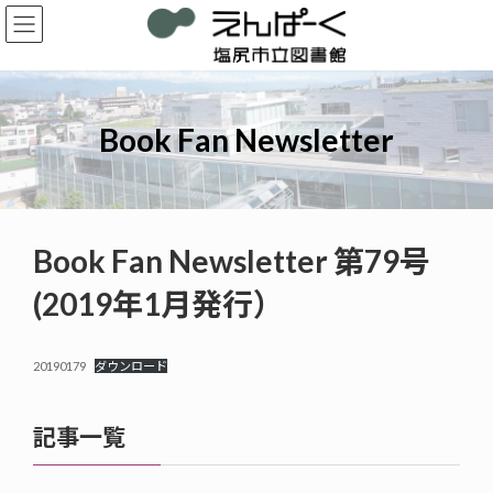
コ
ナ
ン
ビ
テ
ゲ
ン
ー
ツ
シ
へ
ョ
Book Fan Newsletter
ス
ン
キ
に
ッ
移
プ
動
Book Fan Newsletter 第79号
(2019年1月発行）
20190179
ダウンロード
記事一覧