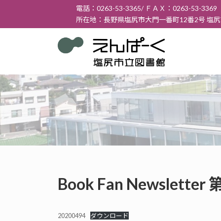
コ
ナ
電話：0263-53-3365/ ＦＡＸ：0263-53-3369
ン
ビ
所在地：長野県塩尻市大門一番町12番2号 塩
テ
ゲ
ン
ー
ツ
シ
へ
ョ
ス
ン
キ
に
ッ
移
プ
動
Book Fan Newslett
20200494
ダウンロード