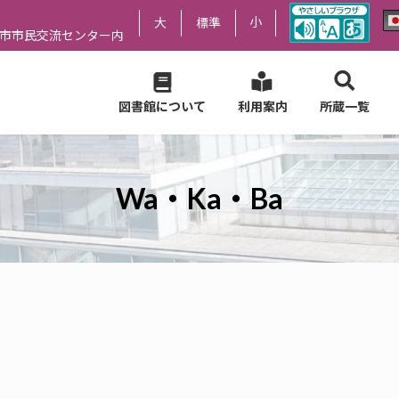
小
大
標準
尻市市民交流センター内
図書館について
利用案内
所蔵一覧
Wa・Ka・Ba