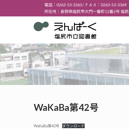
コ
ナ
電話：0263-53-3365/ ＦＡＸ：0263-53-3369
ン
ビ
所在地：長野県塩尻市大門一番町12番2号 塩
テ
ゲ
ン
ー
ツ
シ
へ
ョ
ス
ン
キ
に
ッ
移
プ
動
WaKaBa第42号
WaKaBa第42号
ダウンロード