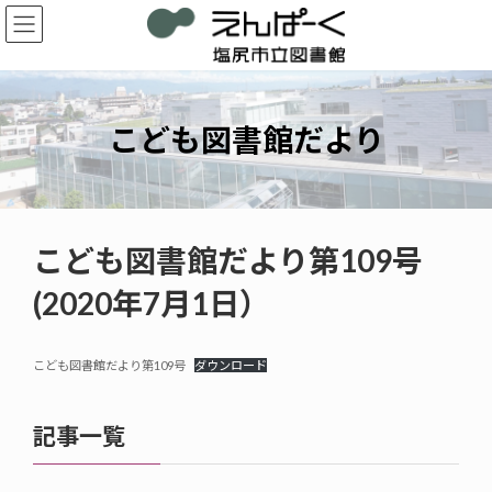
コ
ナ
ン
ビ
テ
ゲ
ン
ー
ツ
シ
へ
ョ
こども図書館だより
ス
ン
キ
に
ッ
移
プ
動
こども図書館だより第109号
(2020年7月1日）
こども図書館だより第109号
ダウンロード
記事一覧