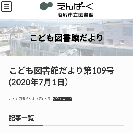
コ
ナ
ン
ビ
テ
ゲ
ン
ー
ツ
シ
へ
ョ
こども図書館だより
ス
ン
キ
に
ッ
移
プ
動
こども図書館だより第109号
(2020年7月1日）
こども図書館だより第109号
ダウンロード
記事一覧