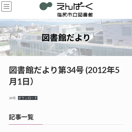
コ
ナ
ン
ビ
テ
ゲ
ン
ー
ツ
シ
へ
ョ
図書館だより
ス
ン
キ
に
ッ
移
プ
動
図書館だより第34号 (2012年5
月1日）
34号
ダウンロード
記事一覧